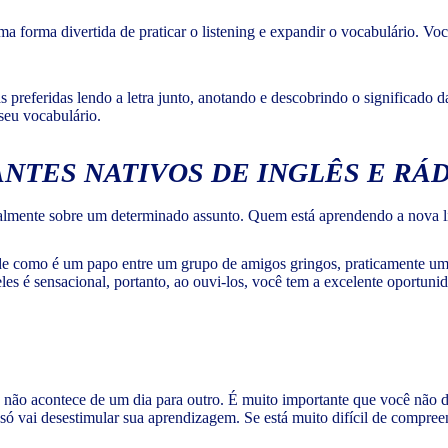
 forma divertida de praticar o listening e expandir o vocabulário. 
 preferidas lendo a letra junto, anotando e descobrindo o significado 
 seu vocabulário.
NTES NATIVOS DE INGLÊS E RÁ
lmente sobre um determinado assunto. Quem está aprendendo a nova lí
de como é um papo entre um grupo de amigos gringos, praticamente u
es é sensacional, portanto, ao ouvi-los, você tem a excelente oportun
o acontece de um dia para outro. É muito importante que você não desis
só vai desestimular sua aprendizagem. Se está muito difícil de compr