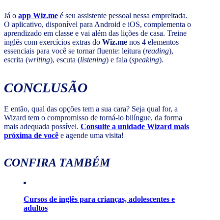
Já o
app Wiz.me
é seu assistente pessoal nessa empreitada.
O aplicativo, disponível para Android e iOS, complementa o
aprendizado em classe e vai além das lições de casa. Treine
inglês com exercícios extras do
Wiz.me
nos 4 elementos
essenciais para você se tornar fluente: leitura (
reading
),
escrita (
writing
), escuta (
listening
) e fala (
speaking
).
CONCLUSÃO
E então, qual das opções tem a sua cara? Seja qual for, a
Wizard tem o compromisso de torná-lo bilíngue, da forma
mais adequada possível.
Consulte a unidade Wizard mais
próxima de você
e agende uma visita!
CONFIRA TAMBÉM
Cursos de inglês para crianças, adolescentes e
adultos