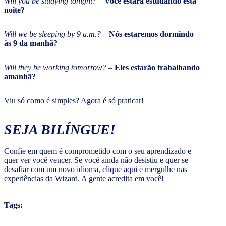
Will you be studying tonight?
–
Você estará estudando esta
noite?
Will we be sleeping by 9 a.m.? –
Nós estaremos dormindo
às 9 da manhã?
Will they be working tomorrow? –
Eles estarão trabalhando
amanhã?
Viu só como é simples? Agora é só praticar!
SEJA BILÍNGUE!
Confie em quem é comprometido com o seu aprendizado e
quer ver você vencer. Se você ainda não desistiu e quer se
desafiar com um novo idioma,
clique aqui
e mergulhe nas
experiências da Wizard. A gente acredita em você!
Tags: