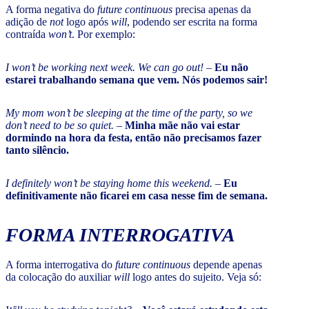
A forma negativa do
future continuous
precisa apenas da
adição de
not
logo após
will
, podendo ser escrita na forma
contraída
won’t
. Por exemplo:
I won’t be working next week. We can go out!
–
Eu não
estarei trabalhando semana que vem. Nós podemos sair!
My mom won’t be sleeping at the time of the party, so we
don’t need to be so quiet.
–
Minha mãe não vai estar
dormindo na hora da festa, então não precisamos fazer
tanto silêncio.
I definitely won’t be staying home this weekend.
–
Eu
definitivamente não ficarei em casa nesse fim de semana.
FORMA INTERROGATIVA
A forma interrogativa do
future continuous
depende apenas
da colocação do auxiliar
will
logo antes do sujeito. Veja só: