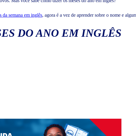
novos. Mas você sabe como dizer os meses do ano em inglês?
s da semana em inglês
, agora é a vez de aprender sobre o nome e algu
ES DO ANO EM INGLÊS