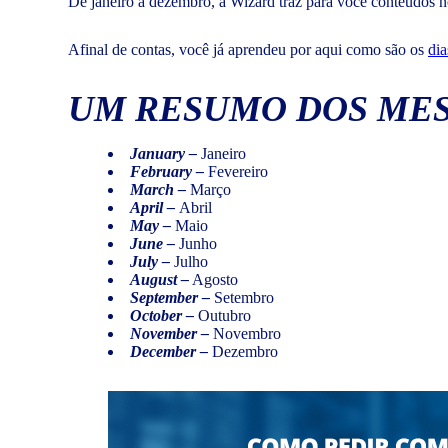
De janeiro a dezembro, a Wizard traz para você conteúdos 
Afinal de contas, você já aprendeu por aqui como são os
dia
UM RESUMO DOS MES
January –
Janeiro
February –
Fevereiro
March –
Março
April –
Abril
May –
Maio
June –
Junho
July –
Julho
August –
Agosto
September –
Setembro
October –
Outubro
November –
Novembro
December –
Dezembro