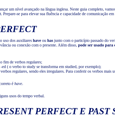
ançar um nível avançado na língua inglesa. Neste guia completo, vamos
ct. Prepare-se para elevar sua fluência e capacidade de comunicação em 
PERFECT
o uso dos auxiliares
have
ou
has
junto com o particípio passado do verb
vância ou conexão com o presente. Além disso,
pode ser usado para 
no fim de verbos regulares;
-ed ( o verbo to study se transforma em studied, por exemplo);
verbos regulares, sendo eles irregulares. Para conferir os verbos mais 
 correto é
have
.
lguns usos do tempo verbal.
RESENT PERFECT E PAST 