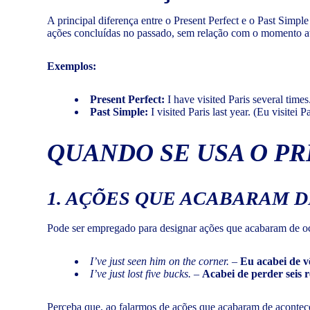
A principal diferença entre o Present Perfect e o Past Simpl
ações concluídas no passado, sem relação com o momento at
Exemplos:
Present Perfect:
I have visited Paris several times.
Past Simple:
I visited Paris last year. (Eu visitei 
QUANDO SE USA O P
1.
AÇÕES QUE ACABARAM D
Pode ser empregado para designar ações que acabaram de o
I’ve just seen him on the corner.
–
Eu acabei de v
I’ve just lost five bucks.
–
Acabei de perder seis r
Perceba que, ao falarmos de ações que acabaram de acontecer