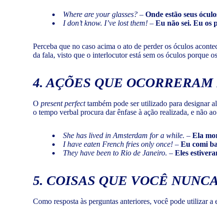
Where are your glasses?
–
Onde estão seus óculo
I don’t know. I’ve lost them! –
Eu não sei. Eu os p
Perceba que no caso acima o ato de perder os óculos acon
da fala, visto que o interlocutor está sem os óculos porque o
4. AÇÕES QUE OCORRERAM
O
present perfect
também pode ser utilizado para designar a
o tempo verbal procura dar ênfase à ação realizada, e não ao
She has lived in Amsterdam for a while.
–
Ela mo
I have eaten French fries only once!
–
Eu comi ba
They have been to Rio de Janeiro.
–
Eles estiver
5.
COISAS QUE VOCÊ NUNCA
Como resposta às perguntas anteriores, você pode utilizar a 