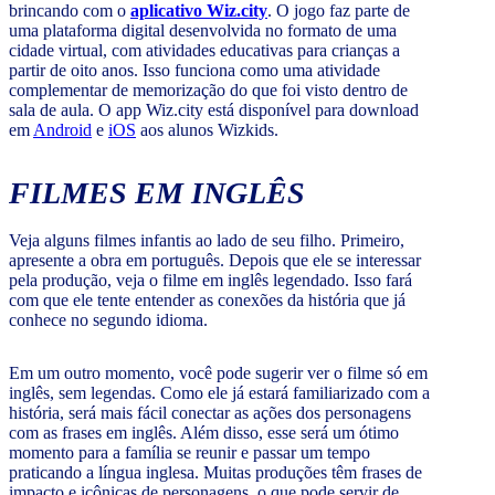
brincando com o
aplicativo Wiz.city
. O jogo faz parte de
uma plataforma digital desenvolvida no formato de uma
cidade virtual, com atividades educativas para crianças a
partir de oito anos. Isso funciona como uma atividade
complementar de memorização do que foi visto dentro de
sala de aula. O app Wiz.city está disponível para download
em
Android
e
iOS
aos alunos Wizkids.
FILMES EM INGLÊS
Veja alguns filmes infantis ao lado de seu filho. Primeiro,
apresente a obra em português. Depois que ele se interessar
pela produção, veja o filme em inglês legendado. Isso fará
com que ele tente entender as conexões da história que já
conhece no segundo idioma.
Em um outro momento, você pode sugerir ver o filme só em
inglês, sem legendas. Como ele já estará familiarizado com a
história, será mais fácil conectar as ações dos personagens
com as frases em inglês. Além disso, esse será um ótimo
momento para a família se reunir e passar um tempo
praticando a língua inglesa. Muitas produções têm frases de
impacto e icônicas de personagens, o que pode servir de