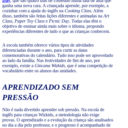
Day
, que são quatro dias de conteúdo numa sala de aula que
ganha uma nova cara. A criançada aprende, por exemplo, a
cozinhar com a ajuda do inglês na
Cooking Class
. Além
disso, também são feitas lições diferentes e animadas na
Art
Class
,
Paper Toy Class
e
Picnic Day
. Todas elas têm o
objetivo de ensinar ainda mais sobre o idioma, propondo
experiências diferentes de tudo o que as crianças conhecem.
A escola também oferece vários tipos de atividades
diferenciadas durante o ano, para curtir as datas
comemorativas do calendário. Tudo isso pode ser aproveitado
ao lado da família. Nas festividades de fim de ano, por
exemplo, existe a
Gincana Wizkids
, que é uma competição de
vocabulário entre os alunos das unidades.
APRENDIZADO SEM
PRESSÃO
Não é nada divertido aprender sob pressão. Na escola de
inglês para crianças Wizkids, a metodologia não exige
provas. O aprendizado e a evolução da criança são analisados
no dia a dia pelo professor, e o progresso é acompanhado de