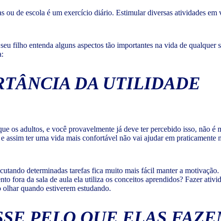
 ou de escola é um exercício diário. Estimular diversas atividades em vá
 seu filho entenda alguns aspectos tão importantes na vida de qualquer 
a:
RTÂNCIA DA UTILIDADE
e os adultos, e você provavelmente já deve ter percebido isso, não é
e assim ter uma vida mais confortável não vai ajudar em praticamente 
utando determinadas tarefas fica muito mais fácil manter a motivação.
ora da sala de aula ela utiliza os conceitos aprendidos? Fazer ativid
o olhar quando estiverem estudando.
SE PELO QUE ELAS FAZ