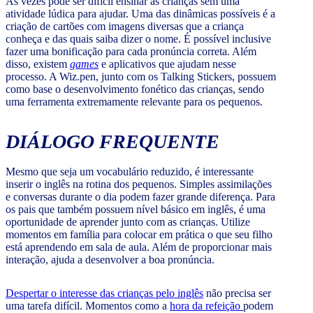
Às vezes pode ser difícil ensinar as crianças sem uma
atividade lúdica para ajudar. Uma das dinâmicas possíveis é a
criação de cartões com imagens diversas que a criança
conheça e das quais saiba dizer o nome. É possível inclusive
fazer uma bonificação para cada pronúncia correta. Além
disso, existem
games
e aplicativos que ajudam nesse
processo. A Wiz.pen, junto com os Talking Stickers, possuem
como base o desenvolvimento fonético das crianças, sendo
uma ferramenta extremamente relevante para os pequenos.
DIÁLOGO FREQUENTE
Mesmo que seja um vocabulário reduzido, é interessante
inserir o inglês na rotina dos pequenos. Simples assimilações
e conversas durante o dia podem fazer grande diferença. Para
os pais que também possuem nível básico em inglês, é uma
oportunidade de aprender junto com as crianças. Utilize
momentos em família para colocar em prática o que seu filho
está aprendendo em sala de aula. Além de proporcionar mais
interação, ajuda a desenvolver a boa pronúncia.
Despertar o interesse das crianças pelo inglês
não precisa ser
uma tarefa difícil. Momentos como a
hora da refeição
podem