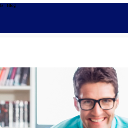
ds - Blog
Promoções
Escolas
Di