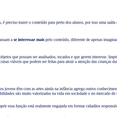
s, é preciso trazer o conteúdo para perto dos alunos, por isso uma saída é
passam a
se interessar mais
pelo conteúdo, diferente de apenas imagina
s objetos que possam ser analisados, tocados e que gerem interesse. Impr
isas viáveis que podem ser feitas para atrair a atenção das crianças dur
 os jovens têm com as artes ainda na infância agrega outros conhecime
habilidades são muito valorizadas na vida em sociedade e no mercado de
rir essa função está realmente engajada em formar cidadãos responsáv