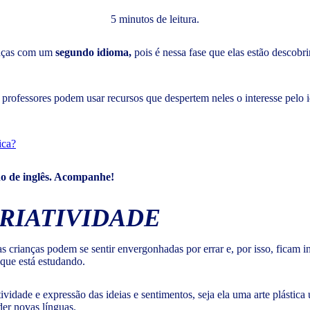
5 minutos de leitura.
ianças com um
segundo idioma,
pois é nessa fase que elas estão descobr
os professores podem usar recursos que despertem neles o interesse pe
ica?
ino de inglês. Acompanhe!
CRIATIVIDADE
s crianças podem se sentir envergonhadas por errar e, por isso, ficam i
 que está estudando.
tividade e expressão das ideias e sentimentos, seja ela uma arte plásti
der novas línguas.