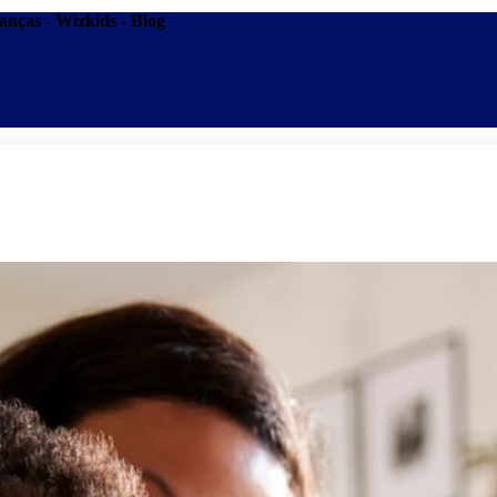
anças - Wizkids - Blog
Promoções
Escolas
Di