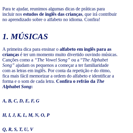
Para te ajudar, reunimos algumas dicas de práticas para
incluir nos
estudos de inglês das crianças
, que irá contribuir
no aprendizado sobre o alfabeto no idioma. Confira!
1. MÚSICAS
A primeira dica para ensinar o
alfabeto em inglês para as
crianças
é ter um momento muito divertido ouvindo músicas.
Canções como a
“The Vowel Song”
ou a “
The Alphabet
Song”
ajudam os pequenos a começar a ter familiaridade
com as letras em inglês. Por conta da repetição e do ritmo,
fica mais fácil memorizar a ordem do alfabeto e identificar a
forma e o som de cada letra.
Confira o refrão da
The
Alphabet Song
:
A, B, C, D, E, F, G
H, I, J, K, L, M, N, O, P
Q, R, S, T, U, V