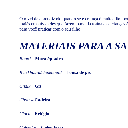
O nível de aprendizado quando se é criança é muito alto, p
inglês em atividades que fazem parte da rotina das criança
para você praticar com o seu filho.
MATERIAIS PARA A S
Board
–
Mural/quadro
Blackboard/chalkboard
–
Lousa de giz
Chalk
–
Giz
Chair
–
Cadeira
Clock
–
Relógio
Calendar
–
Calendário