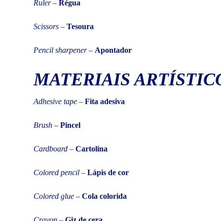
Ruler
–
Régua
Scissors
–
Tesoura
Pencil sharpener –
Apontador
MATERIAIS ARTÍSTIC
Adhesive tape
–
Fita adesiva
Brush
–
Pincel
Cardboard
–
Cartolina
Colored pencil
–
Lápis de cor
Colored glue
–
Cola colorida
Crayon
–
Giz de cera