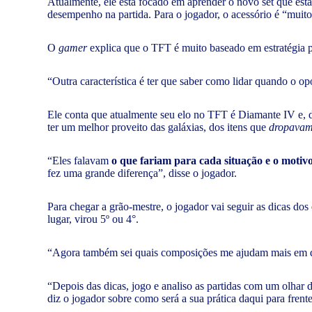
Atualmente, ele está focado em aprender o novo set que está
desempenho na partida. Para o jogador, o acessório é “muito
O
gamer
explica que o TFT é muito baseado em estratégia 
“Outra característica é ter que saber como lidar quando o 
Ele conta que atualmente seu elo no TFT é Diamante IV e, du
ter um melhor proveito das galáxias, dos itens que
dropava
“Eles falavam
o que fariam para cada situação e o motiv
fez uma grande diferença”, disse o jogador.
Para chegar a grão-mestre, o jogador vai seguir as dicas dos 
lugar, virou 5º ou 4°.
“Agora também sei quais composições me ajudam mais em de
“Depois das dicas, jogo e analiso as partidas com um olhar 
diz o jogador sobre como será a sua prática daqui para frent