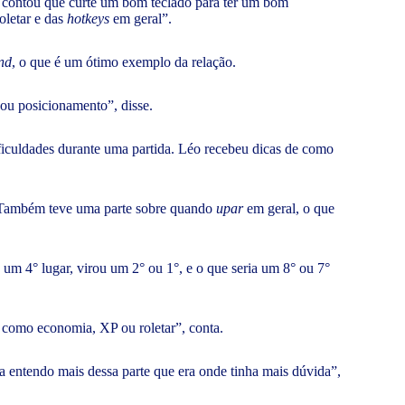
le contou que curte um bom teclado para ter um bom
roletar e das
hotkeys
em geral”.
nd
, o que
é um ótimo exemplo da relação.
 ou posicionamento”, disse.
ificuldades durante uma partida. Léo recebeu dicas de como
 Também teve uma parte sobre quando
upar
em geral, o que
ia um 4° lugar, virou um 2° ou 1°, e o que seria um 8° ou 7°
 como economia, XP ou roletar”, conta.
a entendo mais dessa parte que era onde tinha mais dúvida”,