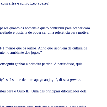
a com a Isa e com o Léo abaixo!
apazes quanto os homens e quero contribuir para acabar com
etindo e gostaria de poder ser uma referência para motivar
m TFT menos que os outros. Acho que isso vem da cultura de
ente no ambiente dos jogos.”
onseguiu ganhar a primeira partida. A partir disso, quis
ções. Isso me deu um apego ao jogo”, disse a
gamer
.
subiu para o Ouro III. Uma das
principais dificuldades dela
ões entre composições, pois era o momento que eu perdia