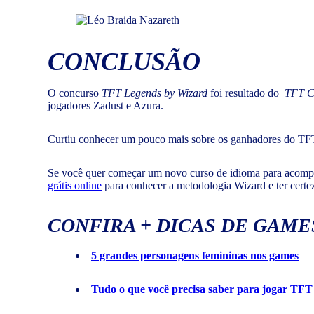
CONCLUSÃO
O concurso
TFT Legends by Wizard
foi resultado do
TFT C
jogadores Zadust e Azura.
Curtiu conhecer um pouco mais sobre os ganhadores do TF
Se você quer começar um novo curso de idioma para acompa
grátis online
para conhecer a metodologia Wizard e ter certez
CONFIRA + DICAS DE GAME
5 grandes personagens femininas nos games
Tudo o que você precisa saber para jogar TFT