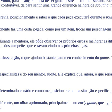
 vindo, para alcançar a meta de ser grão-mestre até o fim deste ano. E
 confortável, dá para sentir uma grande diferença na hora de
scouting
, 
prévia, posicionamento e saber o que cada peça executará durante o
rou
oponente faz uma certa jogada, como pôr um item, trocar um personagem
rante a mentoria, ele pôde observar os próprios erros e melhorar as d
m
e dos campeões que estavam vindo nas primeiras lojas.
o dessa ação,
o que ajudou bastante para meu conhecimento do
game
.
especialistas e do seu mentor, Judite. Ele explica que, agora, o que ser
terminado cenário e como me posicionar em uma situação específica,
diferente, um olhar aprimorado, principalmente no
early game
, que agor
e.