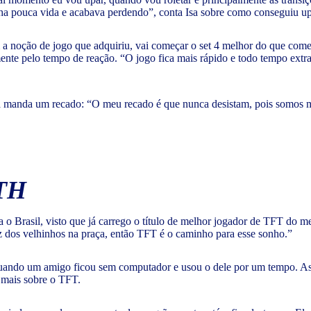
a pouca vida e acabava perdendo”, conta Isa sobre como conseguiu upa
com a noção de jogo que adquiriu, vai começar o set 4 melhor do que co
nte pelo tempo de reação. “O jogo fica mais rápido e todo tempo extra n
sa manda um recado: “O meu recado é que nunca desistam, pois somos m
TH
a o Brasil, visto que já carrego o título de melhor jogador de TFT do m
z dos velhinhos na praça, então TFT é o caminho para esse sonho.”
ndo um amigo ficou sem computador e usou o dele por um tempo. Assim
r mais sobre o TFT.