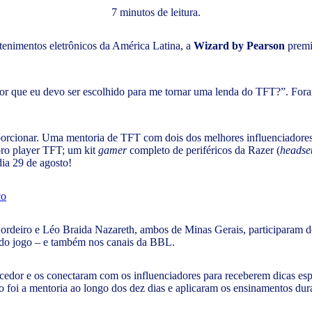
7 minutos de leitura.
enimentos eletrônicos da América Latina, a
Wizard by Pearson
premi
or que eu devo ser escolhido para me tornar uma lenda do TFT?”. For
orcionar. Uma mentoria de TFT com dois dos melhores influenciadores 
pro player TFT; um kit
gamer
completo
de periféricos da Razer (
headse
ia 29 de agosto!
co
Cordeiro e Léo Braida Nazareth, ambos de Minas Gerais, participaram 
 do jogo – e também nos canais da BBL.
ncedor e os conectaram com os influenciadores para receberem dicas es
o foi a mentoria ao longo dos dez dias e aplicaram os ensinamentos dur