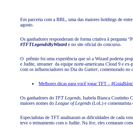
Em parceria com a BBL, uma das maiores holdings de entret
agosto.
Os ganhadores responderam de forma criativa à pergunta “P
#TFTLegendsByWizard
e no site oficial do concurso.
O prêmio foi uma experiência que só a Wizard poderia prop
e Judite, streamer da equipe norte-americana Cloud 9 e ex-
com os influenciadores no Dia do
Gamer
, comemorado no d
Melhores dicas para você jogar TFT – #GuiaBási
Os ganhadores do
TFT Legends
, Isabela Bianca Coutinho 
maiores nomes do
League of Legends
(LoL) e comentarista
Especialistas de TFT analisaram as dificuldades de cada ve
teve o treinamento com o Judite. Na
live
, eles contaram com