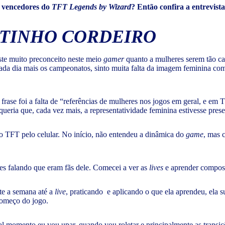
s vencedores do
TFT Legends by Wizard
? Então confira a entrevist
UTINHO CORDEIRO
iste muito preconceito neste meio
gamer
quanto a mulheres serem tão c
a dia mais os campeonatos, sinto muita falta da imagem feminina comp
a frase foi a falta de “referências de mulheres nos jogos em geral, e e
ueria que, cada vez mais, a representatividade feminina estivesse pres
o TFT pelo celular. No início, não entendeu a dinâmica do
game
, mas c
es falando que eram fãs dele. Comecei a ver as
lives
e aprender composi
nte a semana até a
live
, praticando e aplicando o que ela aprendeu, ela 
o começo do jogo.
 momento eu vou upar, quando vou roletar e principalmente as transiç