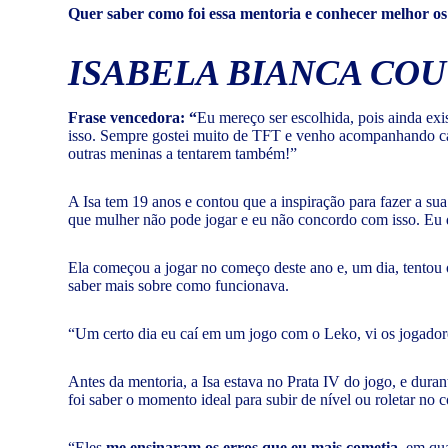
Quer saber como foi essa mentoria e conhecer melhor o
ISABELA BIANCA CO
Frase vencedora: “
Eu mereço ser escolhida, pois ainda ex
isso. Sempre gostei muito de TFT e venho acompanhando cad
outras meninas a tentarem também!”
A Isa tem 19 anos e contou que a inspiração para fazer a su
que mulher não pode jogar e eu não concordo com isso. Eu q
Ela começou a jogar no começo deste ano e, um dia, tentou 
saber mais sobre como funcionava.
“Um certo dia eu caí em um jogo com o Leko, vi os jogador
Antes da mentoria, a Isa estava no Prata IV do jogo, e dura
foi saber o momento ideal para subir de nível ou roletar n
“Eles
me ensinaram os erros que eu mais cometia,
em qual