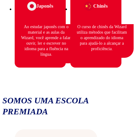
Japonês
Chinês
Ao estudar japonês com o
O curso de chinês da Wizard
material e as aulas da
utiliza métodos que facilitam
Wizard, você aprende a falar,
o aprendizado do idioma
ouvir, ler e escrever no
para ajudá-lo a alcançar a
idioma para a fluência na
proficiência.
língua.
SOMOS UMA ESCOLA
PREMIADA