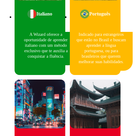
Italiano
Português
A Wizard oferece a
Indicado para estrangeiros
oportunidade de aprender
que estão no Brasil e buscam
italiano com um método
aprender a língua
exclusivo que te auxilia a
portuguesa, ou para
conquistar a fluência.
brasileiros que querem
melhorar suas habilidades.