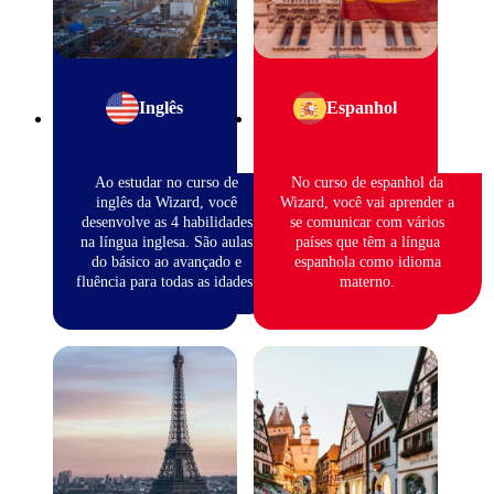
Inglês
Espanhol
Ao estudar no curso de
No curso de espanhol da
inglês da Wizard, você
Wizard, você vai aprender a
desenvolve as 4 habilidades
se comunicar com vários
na língua inglesa. São aulas
países que têm a língua
do básico ao avançado e
espanhola como idioma
fluência para todas as idades.
materno.