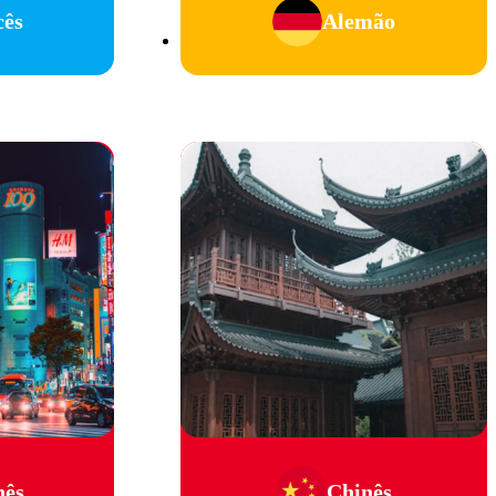
cês
Alemão
nês
Chinês