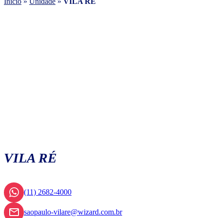
Início
»
Unidade
»
VILA RÉ
VILA RÉ
(11) 2682-4000
saopaulo-vilare@wizard.com.br