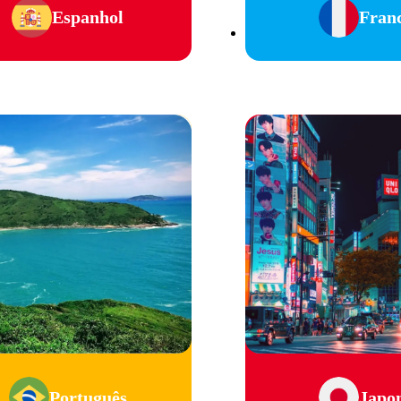
Espanhol
Fran
Português
Japo