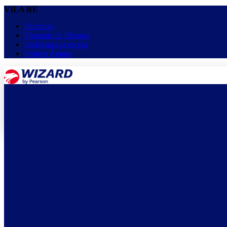
VILA RÉ
Parcerias
Franquia de Idiomas
Inglês na sua escola
Projeto Águias
menu
keyboard_arrow_down
Home
Cursos