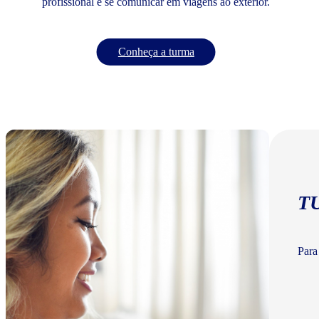
profissional e se comunicar em viagens ao exterior.
Conheça a turma
T
Para