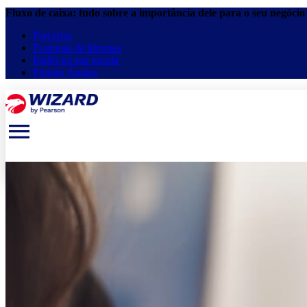
Fluxo de caixa: tudo sobre a importância dele para o seu negócio
Parcerias
Franquia de Idiomas
Inglês na sua escola
Projeto Águias
menu
keyboard_arrow_down
keyboard_arrow_down
Estude online
Cursos presenciais