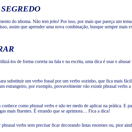
AL SEGREDO
ento do idioma. Não tem jeito! Por isso, por mais que pareça um tema di
 isso, assim que aprender uma nova combinação, busque sempre mais e
RAR
ilizá-los de forma correta na fala e na escrita, uma dica é usar e abu
para substituir um verbo frasal por um verbo sozinho, que fica mais fáci
estrangeiro, por exemplo, provavelmente vão existir phrasal verbs a tod
á conhece como phrasal verbs e não ter medo de aplicar na prática. E 
gas mais fluentes. É errando que se aprimora… Fica a dica!
phrasal verbs sem precisar ficar decorando listas enormes ou, pior ain