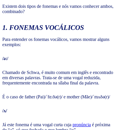
Existem dois tipos de fonemas e nós vamos conhecer ambos,
combinado?
1. FONEMAS VOCÁLICOS
Para entender os fonemas vocálicos, vamos mostrar alguns
exemplos:
/ə:/
Chamado de Schwa, é muito comum em inglês e encontrado
em diversas palavras. Trata-se de uma vogal reduzida,
frequentemente encontrada na sílaba final da palavra.
É o caso de father (Pai)/ˈfɑːðə(r)/ e mother (Mãe)/ˈmʌðə(r)/
/ʌ/
Já este fonema é uma vogal curta cuja
pronúncia
é próxima
de “a”, só que fechada e que lembra “o”.