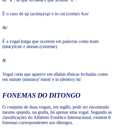
É o caso de up (acima)/ʌp/ e to cut (cortar) /kʌt/
/i:/
É a vogal longa que ocorrem em palavras como team
(time)/tiːm/ e stream (corrente)
/i/
Vogal curta que aparece em sílabas tônicas fechadas como
em minute (minuto)/ˈmɪnɪt/ e in (dentro) /in/
FONEMAS DO DITONGO
O conjunto de duas vogais, em inglês, pode ser encontrado
mesmo quando, na grafia, há apenas uma vogal. Segundo as
classificações do Alfabeto Fonético Internacional, existem 8
fonemas correspondentes aos ditongos.