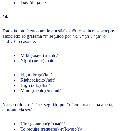
Day (dia)/dei/
/ai/
Este ditongo é encontrado em sílabas tônicas abertas, sempre
associado ao grafema “i” seguido por “ld”, “gh”, “gn” o
“nd”. É o caso de:
Mild (suave) /maild/
Night (noite) /nait/
Fight (briga)/fait/
Right (direito)/rait/
High (alto) /haɪ/
Mind (mente) /maind/
No caso de um “i” ser seguido por “r” em uma sílaba aberta,
a pronúncia será:
Hire (contratar)/ˈhaɪə(r)/
To require (requerer) /rɪˈkwaɪə(r)/