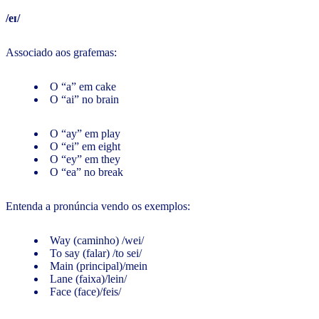
/eɪ/
Associado aos grafemas:
O “a” em cake
O “ai” no brain
O “ay” em play
O “ei” em eight
O “ey” em they
O “ea” no break
Entenda a pronúncia vendo os exemplos:
Way (caminho) /wei/
To say (falar) /to sei/
Main (principal)/mein
Lane (faixa)/lein/
Face (face)/feis/