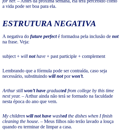
for her.
– Antes da próxima semana, ela terá percebido como
a vida pode ser boa para ela.
ESTRUTURA NEGATIVA
A negativa do
future perfect
é formadoa pela inclusão de
not
na frase. Veja:
subject +
will
not
have
+ past participle + complement
Lembrando que a fórmula pode ser contraída, caso seja
necessário, substituindo
will not
por
won’t
.
Arthur still
won’t have
graduat
ed
from college by this time
next year.
– Arthur ainda não terá se formado na faculdade
nesta época do ano que vem.
My children
will not have
wash
ed
the dishes when I finish
cleaning the house
. – Meus filhos não terão lavado a louça
quando eu terminar de limpar a casa.