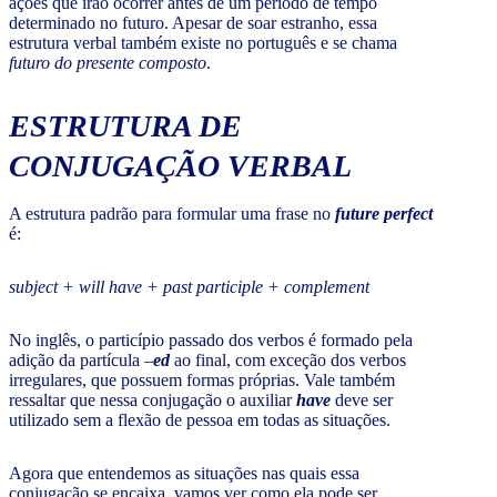
ações que irão ocorrer antes de um período de tempo
determinado no futuro. Apesar de soar estranho, essa
estrutura verbal também existe no português e se chama
futuro do presente composto
.
ESTRUTURA DE
CONJUGAÇÃO VERBAL
A estrutura padrão para formular uma frase no
future perfect
é:
subject + will have + past participle + complement
No inglês, o particípio passado dos verbos é formado pela
adição da partícula –
ed
ao final, com exceção dos verbos
irregulares, que possuem formas próprias. Vale também
ressaltar que nessa conjugação o auxiliar
have
deve ser
utilizado sem a flexão de pessoa em todas as situações.
Agora que entendemos as situações nas quais essa
conjugação se encaixa, vamos ver como ela pode ser