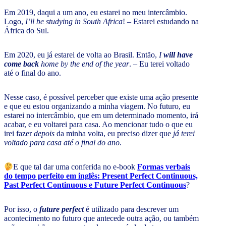
Em 2019, daqui a um ano, eu estarei no meu intercâmbio.
Logo,
I’ll be studying in South Africa
! – Estarei estudando na
África do Sul.
Em 2020, eu já estarei de volta ao Brasil. Então,
I
will have
come back
home by the end of the year
. – Eu terei voltado
até o final do ano.
Nesse caso, é possível perceber que existe uma ação presente
e que eu estou organizando a minha viagem. No futuro, eu
estarei no intercâmbio, que em um determinado momento, irá
acabar, e eu voltarei para casa. Ao mencionar tudo o que eu
irei fazer
depois
da minha volta, eu preciso dizer que
já terei
voltado para casa até o final do ano
.
E que tal dar uma conferida no e-book
Formas verbais
do tempo perfeito em inglês: Present Perfect Continuous,
Past Perfect Continuous e Future Perfect Continuous
?
Por isso, o
future perfect
é utilizado para descrever um
acontecimento no futuro que antecede outra ação, ou também