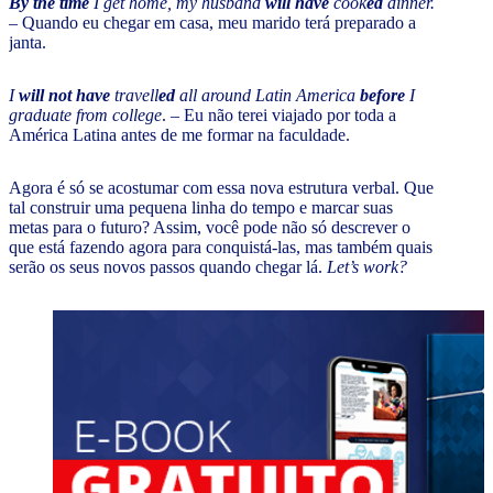
By the time
I get home, my husband
will have
cook
ed
dinner.
– Quando eu chegar em casa, meu marido terá preparado a
janta.
I
will not have
travell
ed
all around Latin America
before
I
graduate from college
. – Eu não terei viajado por toda a
América Latina antes de me formar na faculdade.
Agora é só se acostumar com essa nova estrutura verbal. Que
tal construir uma pequena linha do tempo e marcar suas
metas para o futuro? Assim, você pode não só descrever o
que está fazendo agora para conquistá-las, mas também quais
serão os seus novos passos quando chegar lá.
Let’s work?