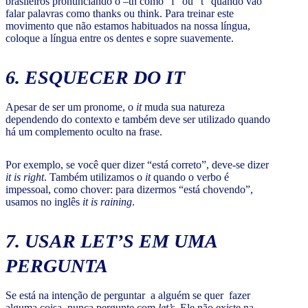
brasileiros pronunciando o –th como “f” ou “t” quando vão
falar palavras como thanks ou think. Para treinar este
movimento que não estamos habituados na nossa língua,
coloque a língua entre os dentes e sopre suavemente.
6. ESQUECER DO
IT
Apesar de ser um pronome, o
it
muda sua natureza
dependendo do contexto e também deve ser utilizado quando
há um complemento oculto na frase.
Por exemplo, se você quer dizer “está correto”, deve-se dizer
it is right
. Também utilizamos o
it
quando o verbo é
impessoal, como chover: para dizermos “está chovendo”,
usamos no inglês
it is raining
.
7. USAR
LET’S
EM UMA
PERGUNTA
Se está na intenção de perguntar a alguém se quer fazer
alguma coisa, nunca pergunte com
let’s.
Ele não existe na