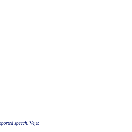
eported speech
. Veja: