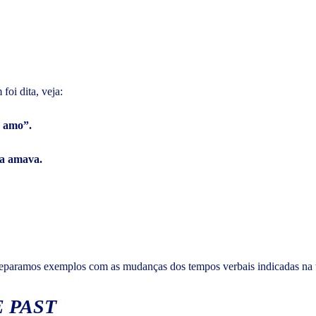
foi dita, veja:
e amo”.
 a amava.
separamos exemplos com as mudanças dos tempos verbais indicadas na 
 PAST