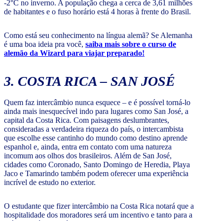
-2°C no inverno. A população chega a cerca de 3,61 milhões
de habitantes e o fuso horário está 4 horas à frente do Brasil.
Como está seu conhecimento na língua alemã? Se Alemanha
é uma boa ideia pra você,
saiba mais sobre o curso de
alemão da Wizard para viajar preparado!
3. COSTA RICA – SAN JOSÉ
Quem faz intercâmbio nunca esquece – e é possível torná-lo
ainda mais inesquecível indo para lugares como San José, a
capital da Costa Rica. Com paisagens deslumbrantes,
consideradas a verdadeira riqueza do país, o intercambista
que escolhe esse cantinho do mundo como destino aprende
espanhol e, ainda, entra em contato com uma natureza
incomum aos olhos dos brasileiros. Além de San José,
cidades como Coronado, Santo Domingo de Heredia, Playa
Jaco e Tamarindo também podem oferecer uma experiência
incrível de estudo no exterior.
O estudante que fizer intercâmbio na Costa Rica notará que a
hospitalidade dos moradores será um incentivo e tanto para a