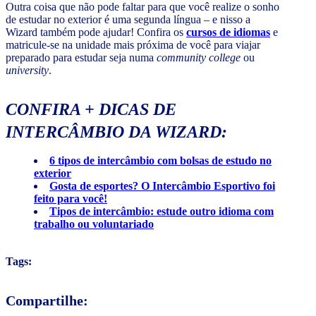
Outra coisa que não pode faltar para que você realize o sonho
de estudar no exterior é uma segunda língua – e nisso a
Wizard também pode ajudar! Confira os
cursos de idiomas
e
matricule-se na unidade mais próxima de você para viajar
preparado para estudar seja numa
community college
ou
university
.
CONFIRA + DICAS DE
INTERCÂMBIO DA WIZARD:
6 tipos de intercâmbio com bolsas de estudo no
exterior
Gosta de esportes? O Intercâmbio Esportivo foi
feito para você!
Tipos de intercâmbio: estude outro idioma com
trabalho ou voluntariado
Tags:
Compartilhe: