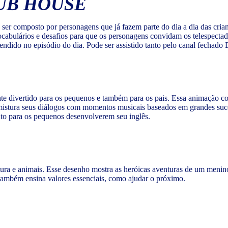
LUB HOUSE
ser composto por personagens que já fazem parte do dia a dia das cria
bulários e desafios para que os personagens convidam os telespectadore
rendido no episódio do dia. Pode ser assistido tanto pelo canal fechado
te divertido para os pequenos e também para os pais. Essa animação co
stura seus diálogos com momentos musicais baseados em grandes suces
to para os pequenos desenvolverem seu inglês.
ura e animais. Esse desenho mostra as heróicas aventuras de um menino
 também ensina valores essenciais, como ajudar o próximo.