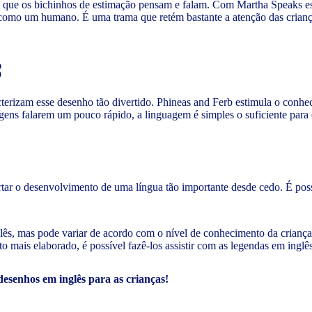
que os bichinhos de estimação pensam e falam. Com Martha Speaks esse
r como um humano. É uma trama que retém bastante a atenção das cria
B
acterizam esse desenho tão divertido. Phineas and Ferb estimula o conh
nagens falarem um pouco rápido, a linguagem é simples o suficiente par
r o desenvolvimento de uma língua tão importante desde cedo. É possív
ês, mas pode variar de acordo com o nível de conhecimento da criança.
 mais elaborado, é possível fazê-los assistir com as legendas em inglês
esenhos em inglês para as crianças!