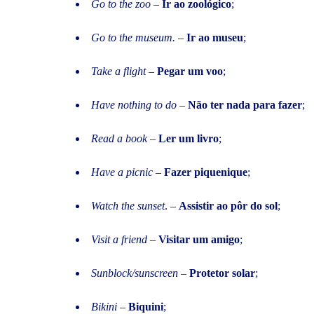
Go to the zoo
–
Ir ao zoológico
;
Go to the museum.
–
Ir ao museu
;
Take a flight
–
Pegar um voo
;
Have nothing to do
–
Não ter nada para fazer
;
Read a book
–
Ler um livro
;
Have a picnic
–
Fazer piquenique
;
Watch the sunset
. –
Assistir ao pôr do sol
;
Visit a friend
–
Visitar um amigo
;
Sunblock/sunscreen
–
Protetor solar
;
Bikini
–
Biquini
;