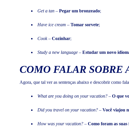
Get a tan
–
Pegar um bronzeado
;
Have ice cream
–
Tomar sorvete
;
Cook
–
Cozinhar
;
Study a new language
–
Estudar um novo idiom
COMO FALAR SOBRE A
Agora, que tal ver as sentenças abaixo e descobrir como fala
What are you doing on your vacation?
–
O que vo
Did you travel on your vacation?
–
Você viajou n
How was your vacation?
–
Como foram as suas 