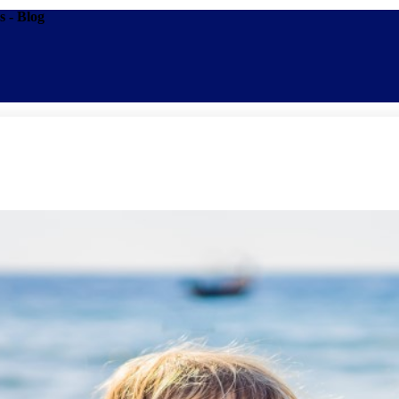
s - Blog
Promoções
Escolas
Di