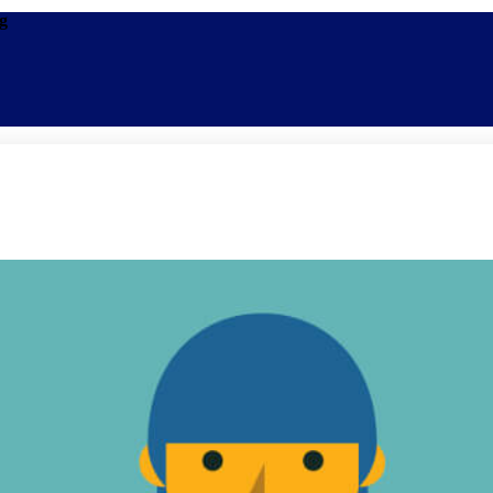
og
Promoções
Escolas
Di