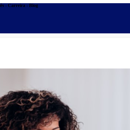
ês - Carreira - Blog
Promoções
Escolas
Di