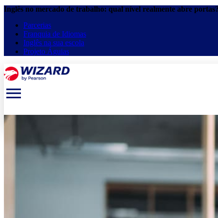
Inglês no mercado de trabalho: qual nível realmente abre portas?
Parcerias
Franquia de Idiomas
Inglês na sua escola
Projeto Águias
menu
keyboard_arrow_down
keyboard_arrow_down
Estude online
Cursos presenciais