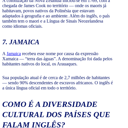
A colonização da Nova Zelândia iniciou-se em 1769, com a
chegada de James Cook no território — onde os maoris já
habitavam, povos nativos da Polinésia que estavam
adaptados à geografia e ao ambiente. Além do inglês, o país
também tem o maori e a Língua de Sinais Neozelandesa
como idiomas oficiais.
7. JAMAICA
A
Jamaica
recebeu esse nome por causa da expressão
Xamaica — “terra das águas”. A denominação foi dada pelos
habitantes nativos do local, os Arauaques.
Sua população atual é de cerca de 2,7 milhões de habitantes
— sendo 90% descendentes de escravos africanos. O inglês é
a única língua oficial em todo o território.
COMO É A DIVERSIDADE
CULTURAL DOS PAÍSES QUE
FALAM INGLÊS?