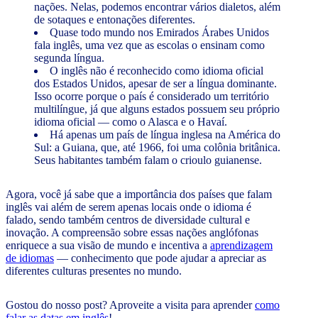
nações. Nelas, podemos encontrar vários dialetos, além
de sotaques e entonações diferentes.
Quase todo mundo nos Emirados Árabes Unidos
fala inglês, uma vez que as escolas o ensinam como
segunda língua.
O inglês não é reconhecido como idioma oficial
dos Estados Unidos, apesar de ser a língua dominante.
Isso ocorre porque o país é considerado um território
multilíngue, já que alguns estados possuem seu próprio
idioma oficial — como o Alasca e o Havaí.
Há apenas um país de língua inglesa na América do
Sul: a Guiana, que, até 1966, foi uma colônia britânica.
Seus habitantes também falam o crioulo guianense.
Agora, você já sabe que a importância dos países que falam
inglês vai além de serem apenas locais onde o idioma é
falado, sendo também centros de diversidade cultural e
inovação. A compreensão sobre essas nações anglófonas
enriquece a sua visão de mundo e incentiva a
aprendizagem
de idiomas
— conhecimento que pode ajudar a apreciar as
diferentes culturas presentes no mundo.
Gostou do nosso post? Aproveite a visita para aprender
como
falar as datas em inglês
!