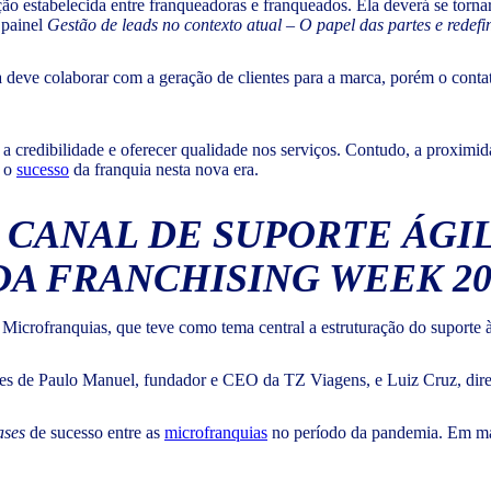
ação estabelecida entre franqueadoras e franqueados. Ela deverá se torn
 painel
Gestão de leads no contexto atual – O papel das partes e redef
deve colaborar com a geração de clientes para a marca, porém o conta
r a credibilidade e oferecer qualidade nos serviços. Contudo, a proxim
r o
sucesso
da franquia nesta nova era.
 CANAL DE SUPORTE ÁGIL
A FRANCHISING WEEK 20
crofranquias, que teve como tema central a estruturação do suporte 
ções de Paulo Manuel, fundador e CEO da TZ Viagens, e Luiz Cruz, dir
ases
de sucesso entre as
microfranquias
no período da pandemia. Em mar