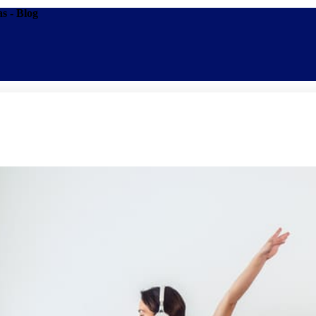
s - Blog
Promoções
Escolas
Di