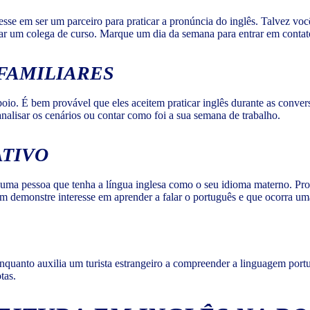
sse em ser um parceiro para praticar a pronúncia do inglês. Talvez vo
rar um colega de curso. Marque um dia da semana para entrar em contat
FAMILIARES
poio. É bem provável que eles aceitem praticar inglês durante as conver
 analisar os cenários ou contar como foi a sua semana de trabalho.
ATIVO
 uma pessoa que tenha a língua inglesa como o seu idioma materno. Proc
m demonstre interesse em aprender a falar o português e que ocorra um
enquanto auxilia um turista estrangeiro a compreender a linguagem por
otas.