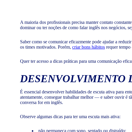
A maioria dos profissionais precisa manter contato constan
dominar ou ter noções de como falar inglês nos negócios, sej
Saber como se comunicar eficazmente pode ajudar a reduzir 
os times motivados. Porém,
criar bons hábitos
requer tempo e
Quer ter acesso a dicas práticas para uma comunicação efica
DESENVOLVIMENTO D
É essencial desenvolver habilidades de escuta ativa para ent
atentamente, consegue trabalhar melhor — e saber ouvir é t
conversa for em inglês.
Observe algumas dicas para ter uma escuta mais ativa:
não permaneça com sono, sentado ou distraído;