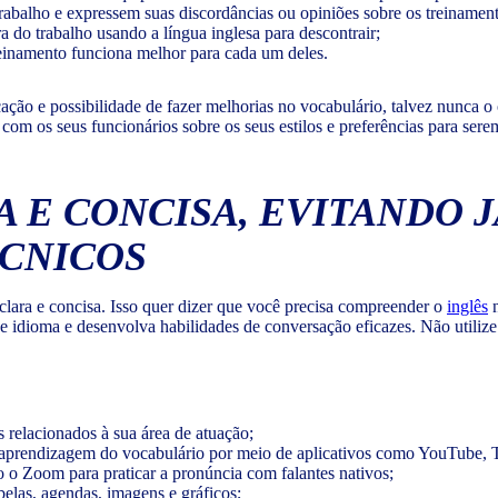
abalho e expressem suas discordâncias ou opiniões sobre os treinament
 do trabalho usando a língua inglesa para descontrair;
reinamento funciona melhor para cada um deles.
cação e possibilidade de fazer melhorias no vocabulário, talvez nunca 
le com os seus funcionários sobre os seus estilos e preferências para s
 E CONCISA, EVITANDO 
CNICOS
lara e concisa. Isso quer dizer que você precisa compreender o
inglês
n
 idioma e desenvolva habilidades de conversação eficazes. Não utilize 
relacionados à sua área de atuação;
 a aprendizagem do vocabulário por meio de aplicativos como YouTube, T
 o Zoom para praticar a pronúncia com falantes nativos;
elas, agendas, imagens e gráficos;